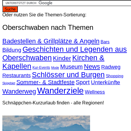
Oder nutzen Sie die Themen-Sortierung:
Oberschwaben nach Themen
Badestellen & Grillplätze & Angeln
Bars
Geschichten und Legenden aus
Bildung
Oberschwaben
Kirchen &
Kinder
Kapellen
News
Museum
Radweg
Kur-Events
Mode
Schlösser und Burgen
Restaurants
Shopping
Sommer- & Stadtfeste
Sport
Unterkünfte
Skigebiet
Wanderziele
Wanderweg
Wellness
Schnäppchen-Kurzurlaub finden - alle Regionen!