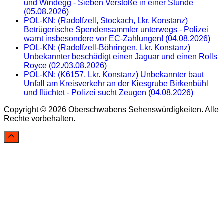
und Windegg - Sieben Verstöße in einer Stunde
(05.08.2026)
POL-KN: (Radolfzell, Stockach, Lkr. Konstanz)
Betrügerische Spendensammler unterwegs - Polizei
warnt insbesondere vor EC-Zahlungen! (04.08.2026)
POL-KN: (Radolfzell-Böhringen, Lkr. Konstanz)
Unbekannter beschädigt einen Jaguar und einen Rolls
Royce (02./03.08.2026)
POL-KN: (K6157, Lkr. Konstanz) Unbekannter baut
Unfall am Kreisverkehr an der Kiesgrube Birkenbühl
und flüchtet - Polizei sucht Zeugen (04.08.2026)
Copyright © 2026 Oberschwabens Sehenswürdigkeiten. Alle
Rechte vorbehalten.