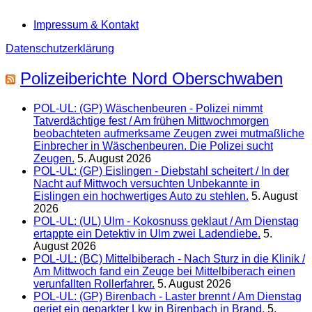
Impressum & Kontakt
Datenschutzerklärung
Polizeiberichte Nord Oberschwaben
POL-UL: (GP) Wäschenbeuren - Polizei nimmt
Tatverdächtige fest / Am frühen Mittwochmorgen
beobachteten aufmerksame Zeugen zwei mutmaßliche
Einbrecher in Wäschenbeuren. Die Polizei sucht
Zeugen.
5. August 2026
POL-UL: (GP) Eislingen - Diebstahl scheitert / In der
Nacht auf Mittwoch versuchten Unbekannte in
Eislingen ein hochwertiges Auto zu stehlen.
5. August
2026
POL-UL: (UL) Ulm - Kokosnuss geklaut / Am Dienstag
ertappte ein Detektiv in Ulm zwei Ladendiebe.
5.
August 2026
POL-UL: (BC) Mittelbiberach - Nach Sturz in die Klinik /
Am Mittwoch fand ein Zeuge bei Mittelbiberach einen
verunfallten Rollerfahrer.
5. August 2026
POL-UL: (GP) Birenbach - Laster brennt / Am Dienstag
geriet ein geparkter Lkw in Birenbach in Brand.
5.