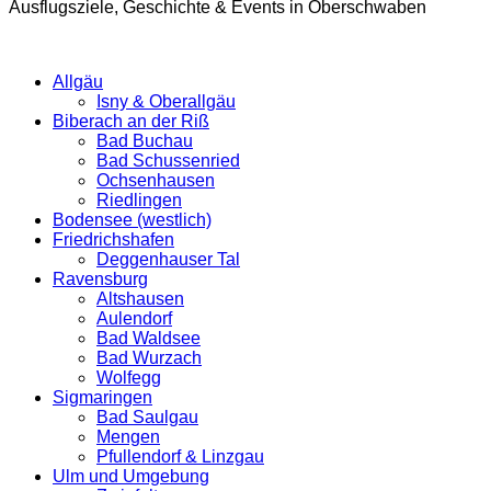
Ausflugsziele, Geschichte & Events in Oberschwaben
Allgäu
Isny & Oberallgäu
Biberach an der Riß
Bad Buchau
Bad Schussenried
Ochsenhausen
Riedlingen
Bodensee (westlich)
Friedrichshafen
Deggenhauser Tal
Ravensburg
Altshausen
Aulendorf
Bad Waldsee
Bad Wurzach
Wolfegg
Sigmaringen
Bad Saulgau
Mengen
Pfullendorf & Linzgau
Ulm und Umgebung