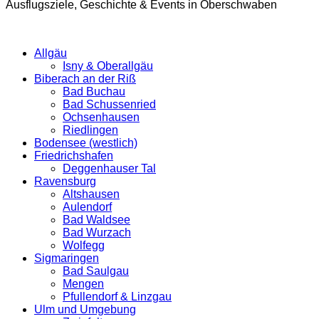
Ausflugsziele, Geschichte & Events in Oberschwaben
Allgäu
Isny & Oberallgäu
Biberach an der Riß
Bad Buchau
Bad Schussenried
Ochsenhausen
Riedlingen
Bodensee (westlich)
Friedrichshafen
Deggenhauser Tal
Ravensburg
Altshausen
Aulendorf
Bad Waldsee
Bad Wurzach
Wolfegg
Sigmaringen
Bad Saulgau
Mengen
Pfullendorf & Linzgau
Ulm und Umgebung