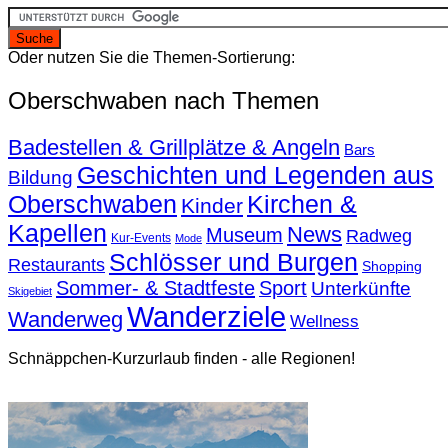
Oder nutzen Sie die Themen-Sortierung:
Oberschwaben nach Themen
Badestellen & Grillplätze & Angeln
Bars
Geschichten und Legenden aus
Bildung
Oberschwaben
Kirchen &
Kinder
Kapellen
News
Museum
Radweg
Kur-Events
Mode
Schlösser und Burgen
Restaurants
Shopping
Sommer- & Stadtfeste
Sport
Unterkünfte
Skigebiet
Wanderziele
Wanderweg
Wellness
Schnäppchen-Kurzurlaub finden - alle Regionen!