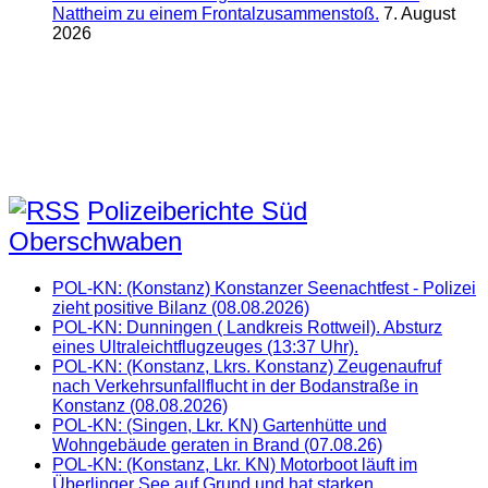
Nattheim zu einem Frontalzusammenstoß.
7. August
2026
Polizeiberichte Süd
Oberschwaben
POL-KN: (Konstanz) Konstanzer Seenachtfest - Polizei
zieht positive Bilanz (08.08.2026)
POL-KN: Dunningen ( Landkreis Rottweil). Absturz
eines Ultraleichtflugzeuges (13:37 Uhr).
POL-KN: (Konstanz, Lkrs. Konstanz) Zeugenaufruf
nach Verkehrsunfallflucht in der Bodanstraße in
Konstanz (08.08.2026)
POL-KN: (Singen, Lkr. KN) Gartenhütte und
Wohngebäude geraten in Brand (07.08.26)
POL-KN: (Konstanz, Lkr. KN) Motorboot läuft im
Überlinger See auf Grund und hat starken