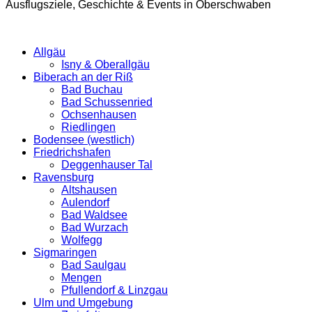
Ausflugsziele, Geschichte & Events in Oberschwaben
Allgäu
Isny & Oberallgäu
Biberach an der Riß
Bad Buchau
Bad Schussenried
Ochsenhausen
Riedlingen
Bodensee (westlich)
Friedrichshafen
Deggenhauser Tal
Ravensburg
Altshausen
Aulendorf
Bad Waldsee
Bad Wurzach
Wolfegg
Sigmaringen
Bad Saulgau
Mengen
Pfullendorf & Linzgau
Ulm und Umgebung