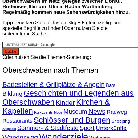
Oberschwabens im Netz; gelegen zwischen Donau,
Bodensee, Iller und Ulm in Baden-Württemberg.
Regelmäßig kommen neue Sehenswürdigkeiten hinzu.
Tipp
: Drücken Sie die Tasten Strg + F gleichzeitig, um
spezielle Begriffe zu finden! Oder nutzen Sie die
seiteninterne Suche.
Oder nutzen Sie die Themen-Sortierung:
Oberschwaben nach Themen
Badestellen & Grillplätze & Angeln
Bars
Geschichten und Legenden aus
Bildung
Oberschwaben
Kirchen &
Kinder
Kapellen
News
Museum
Radweg
Kur-Events
Mode
Schlösser und Burgen
Restaurants
Shopping
Sommer- & Stadtfeste
Sport
Unterkünfte
Skigebiet
Wanderziele
Wanderweg