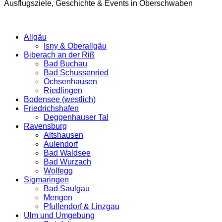
Ausflugsziele, Geschichte & Events in Oberschwaben
Allgäu
Isny & Oberallgäu
Biberach an der Riß
Bad Buchau
Bad Schussenried
Ochsenhausen
Riedlingen
Bodensee (westlich)
Friedrichshafen
Deggenhauser Tal
Ravensburg
Altshausen
Aulendorf
Bad Waldsee
Bad Wurzach
Wolfegg
Sigmaringen
Bad Saulgau
Mengen
Pfullendorf & Linzgau
Ulm und Umgebung