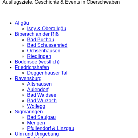
Ausflugsziele, Geschichte & Events in Oberschwaben
Allgäu
Isny & Oberallgäu
Biberach an der Riß
Bad Buchau
Bad Schussenried
Ochsenhausen
Riedlingen
Bodensee (westlich)
Friedrichshafen
Deggenhauser Tal
Ravensburg
Altshausen
Aulendorf
Bad Waldsee
Bad Wurzach
Wolfegg
Sigmaringen
Bad Saulgau
Mengen
Pfullendorf & Linzgau
Ulm und Umgebung