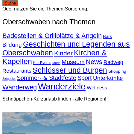
Oder nutzen Sie die Themen-Sortierung:
Oberschwaben nach Themen
Badestellen & Grillplätze & Angeln
Bars
Geschichten und Legenden aus
Bildung
Oberschwaben
Kirchen &
Kinder
Kapellen
News
Museum
Radweg
Kur-Events
Mode
Schlösser und Burgen
Restaurants
Shopping
Sommer- & Stadtfeste
Sport
Unterkünfte
Skigebiet
Wanderziele
Wanderweg
Wellness
Schnäppchen-Kurzurlaub finden - alle Regionen!