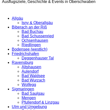
Ausflugsziele, Geschichte & Events in Oberschwaben
Allgäu
Isny & Oberallgäu
Biberach an der Riß
Bad Buchau
Bad Schussenried
Ochsenhausen
Riedlingen
Bodensee (westlich)
Friedrichshafen
Deggenhauser Tal
Ravensburg
Altshausen
Aulendorf
Bad Waldsee
Bad Wurzach
Wolfegg
Sigmaringen
Bad Saulgau
Mengen
Pfullendorf & Linzgau
Ulm und Umgebung