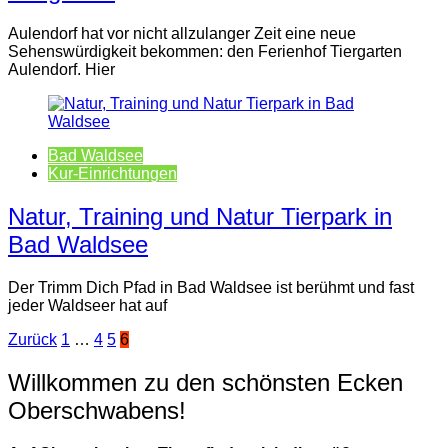
Aulendorf hat vor nicht allzulanger Zeit eine neue
Sehenswürdigkeit bekommen: den Ferienhof Tiergarten
Aulendorf. Hier
Bad Waldsee
Kur-Einrichtungen
Natur, Training und Natur Tierpark in
Bad Waldsee
Der Trimm Dich Pfad in Bad Waldsee ist berühmt und fast
jeder Waldseer hat auf
Seitennummerierung
Zurück
1
…
4
5
6
der
Willkommen zu den schönsten Ecken
Beiträge
Oberschwabens!