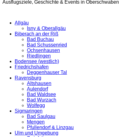
Ausflugsziele, Geschichte & Events in Oberschwaben
Allgäu
Isny & Oberallgäu
Biberach an der Riß
Bad Buchau
Bad Schussenried
Ochsenhausen
Riedlingen
Bodensee (westlich)
Friedrichshafen
Deggenhauser Tal
Ravensburg
Altshausen
Aulendorf
Bad Waldsee
Bad Wurzach
Wolfegg
Sigmaringen
Bad Saulgau
Mengen
Pfullendorf & Linzgau
Ulm und Umgebung