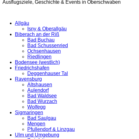
Ausflugsziele, Geschichte & Events in Oberschwaben
Allgäu
Isny & Oberallgäu
Biberach an der Riß
Bad Buchau
Bad Schussenried
Ochsenhausen
Riedlingen
Bodensee (westlich)
Friedrichshafen
Deggenhauser Tal
Ravensburg
Altshausen
Aulendorf
Bad Waldsee
Bad Wurzach
Wolfegg
Sigmaringen
Bad Saulgau
Mengen
Pfullendorf & Linzgau
Ulm und Umgebung