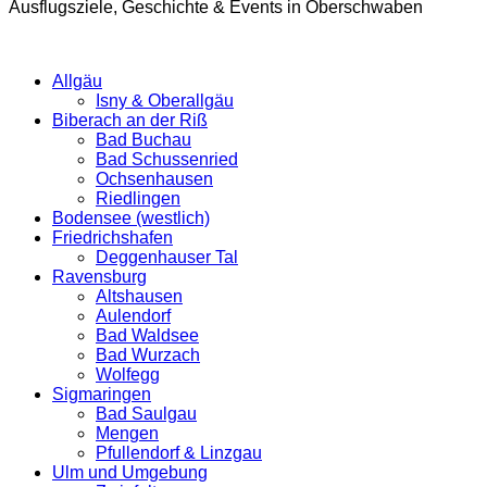
Ausflugsziele, Geschichte & Events in Oberschwaben
Allgäu
Isny & Oberallgäu
Biberach an der Riß
Bad Buchau
Bad Schussenried
Ochsenhausen
Riedlingen
Bodensee (westlich)
Friedrichshafen
Deggenhauser Tal
Ravensburg
Altshausen
Aulendorf
Bad Waldsee
Bad Wurzach
Wolfegg
Sigmaringen
Bad Saulgau
Mengen
Pfullendorf & Linzgau
Ulm und Umgebung