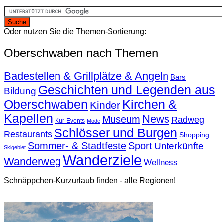
Oder nutzen Sie die Themen-Sortierung:
Oberschwaben nach Themen
Badestellen & Grillplätze & Angeln
Bars
Geschichten und Legenden aus
Bildung
Oberschwaben
Kirchen &
Kinder
Kapellen
News
Museum
Radweg
Kur-Events
Mode
Schlösser und Burgen
Restaurants
Shopping
Sommer- & Stadtfeste
Sport
Unterkünfte
Skigebiet
Wanderziele
Wanderweg
Wellness
Schnäppchen-Kurzurlaub finden - alle Regionen!