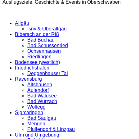
Ausflugsziele, Geschichte & Events in Oberschwaben
Allgäu
Isny & Oberallgäu
Biberach an der Riß
Bad Buchau
Bad Schussenried
Ochsenhausen
Riedlingen
Bodensee (westlich)
Friedrichshafen
Deggenhauser Tal
Ravensburg
Altshausen
Aulendorf
Bad Waldsee
Bad Wurzach
Wolfegg
Sigmaringen
Bad Saulgau
Mengen
Pfullendorf & Linzgau
Ulm und Umgebung