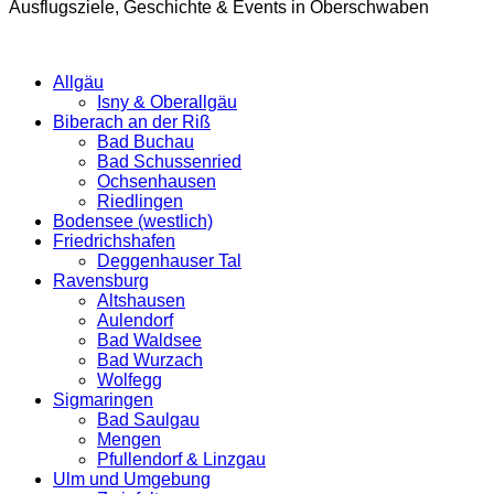
Ausflugsziele, Geschichte & Events in Oberschwaben
Allgäu
Isny & Oberallgäu
Biberach an der Riß
Bad Buchau
Bad Schussenried
Ochsenhausen
Riedlingen
Bodensee (westlich)
Friedrichshafen
Deggenhauser Tal
Ravensburg
Altshausen
Aulendorf
Bad Waldsee
Bad Wurzach
Wolfegg
Sigmaringen
Bad Saulgau
Mengen
Pfullendorf & Linzgau
Ulm und Umgebung