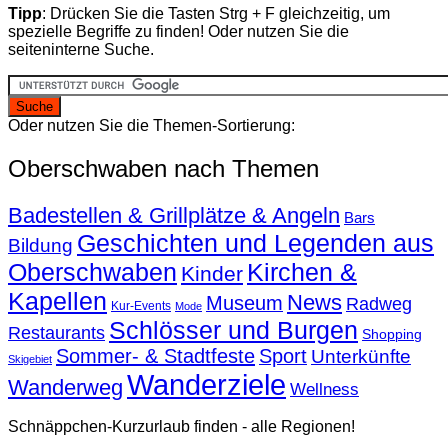
Tipp
: Drücken Sie die Tasten Strg + F gleichzeitig, um
spezielle Begriffe zu finden! Oder nutzen Sie die
seiteninterne Suche.
Oder nutzen Sie die Themen-Sortierung:
Oberschwaben nach Themen
Badestellen & Grillplätze & Angeln
Bars
Geschichten und Legenden aus
Bildung
Oberschwaben
Kirchen &
Kinder
Kapellen
News
Museum
Radweg
Kur-Events
Mode
Schlösser und Burgen
Restaurants
Shopping
Sommer- & Stadtfeste
Sport
Unterkünfte
Skigebiet
Wanderziele
Wanderweg
Wellness
Schnäppchen-Kurzurlaub finden - alle Regionen!