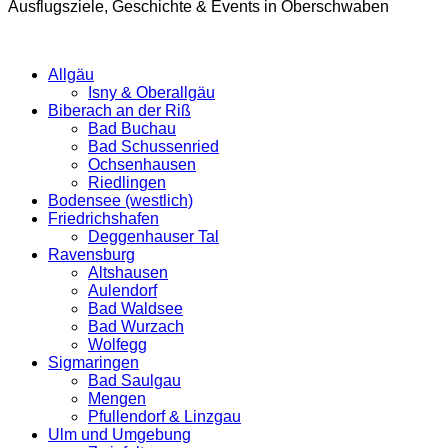
Ausflugsziele, Geschichte & Events in Oberschwaben
Allgäu
Isny & Oberallgäu
Biberach an der Riß
Bad Buchau
Bad Schussenried
Ochsenhausen
Riedlingen
Bodensee (westlich)
Friedrichshafen
Deggenhauser Tal
Ravensburg
Altshausen
Aulendorf
Bad Waldsee
Bad Wurzach
Wolfegg
Sigmaringen
Bad Saulgau
Mengen
Pfullendorf & Linzgau
Ulm und Umgebung