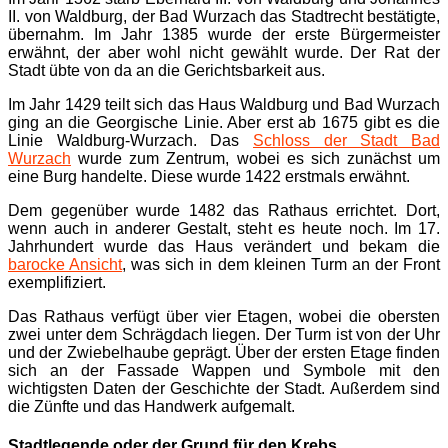
II. von Waldburg, der Bad Wurzach das Stadtrecht bestätigte,
übernahm. Im Jahr 1385 wurde der erste Bürgermeister
erwähnt, der aber wohl nicht gewählt wurde. Der Rat der
Stadt übte von da an die Gerichtsbarkeit aus.
Im Jahr 1429 teilt sich das Haus Waldburg und Bad Wurzach
ging an die Georgische Linie. Aber erst ab 1675 gibt es die
Linie Waldburg-Wurzach. Das
Schloss der Stadt Bad
Wurzach
wurde zum Zentrum, wobei es sich zunächst um
eine Burg handelte. Diese wurde 1422 erstmals erwähnt.
Dem gegenüber wurde 1482 das Rathaus errichtet. Dort,
wenn auch in anderer Gestalt, steht es heute noch. Im 17.
Jahrhundert wurde das Haus verändert und bekam die
barocke Ansicht
, was sich in dem kleinen Turm an der Front
exemplifiziert.
Das Rathaus verfügt über vier Etagen, wobei die obersten
zwei unter dem Schrägdach liegen. Der Turm ist von der Uhr
und der Zwiebelhaube geprägt. Über der ersten Etage finden
sich an der Fassade Wappen und Symbole mit den
wichtigsten Daten der Geschichte der Stadt. Außerdem sind
die Zünfte und das Handwerk aufgemalt.
Stadtlegende oder der Grund für den Krebs