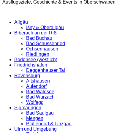
Ausflugsziele, Geschichte & Events in Oberschwaben
Allgäu
Isny & Oberallgäu
Biberach an der Riß
Bad Buchau
Bad Schussenried
Ochsenhausen
Riedlingen
Bodensee (westlich)
Friedrichshafen
Deggenhauser Tal
Ravensburg
Altshausen
Aulendorf
Bad Waldsee
Bad Wurzach
Wolfegg
Sigmaringen
Bad Saulgau
Mengen
Pfullendorf & Linzgau
Ulm und Umgebung