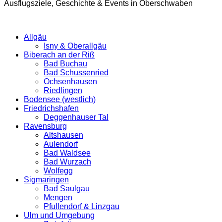
Ausflugsziele, Geschichte & Events in Oberschwaben
Allgäu
Isny & Oberallgäu
Biberach an der Riß
Bad Buchau
Bad Schussenried
Ochsenhausen
Riedlingen
Bodensee (westlich)
Friedrichshafen
Deggenhauser Tal
Ravensburg
Altshausen
Aulendorf
Bad Waldsee
Bad Wurzach
Wolfegg
Sigmaringen
Bad Saulgau
Mengen
Pfullendorf & Linzgau
Ulm und Umgebung