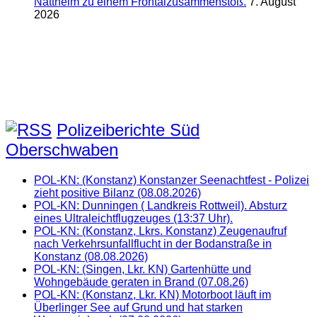
Nattheim zu einem Frontalzusammenstoß.
7. August
2026
Polizeiberichte Süd
Oberschwaben
POL-KN: (Konstanz) Konstanzer Seenachtfest - Polizei
zieht positive Bilanz (08.08.2026)
POL-KN: Dunningen ( Landkreis Rottweil). Absturz
eines Ultraleichtflugzeuges (13:37 Uhr).
POL-KN: (Konstanz, Lkrs. Konstanz) Zeugenaufruf
nach Verkehrsunfallflucht in der Bodanstraße in
Konstanz (08.08.2026)
POL-KN: (Singen, Lkr. KN) Gartenhütte und
Wohngebäude geraten in Brand (07.08.26)
POL-KN: (Konstanz, Lkr. KN) Motorboot läuft im
Überlinger See auf Grund und hat starken