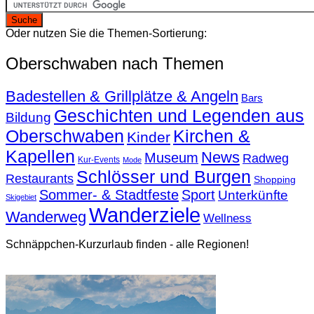
Oder nutzen Sie die Themen-Sortierung:
Oberschwaben nach Themen
Badestellen & Grillplätze & Angeln
Bars
Geschichten und Legenden aus
Bildung
Oberschwaben
Kirchen &
Kinder
Kapellen
News
Museum
Radweg
Kur-Events
Mode
Schlösser und Burgen
Restaurants
Shopping
Sommer- & Stadtfeste
Sport
Unterkünfte
Skigebiet
Wanderziele
Wanderweg
Wellness
Schnäppchen-Kurzurlaub finden - alle Regionen!