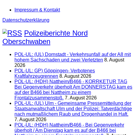
Impressum & Kontakt
Datenschutzerklärung
Polizeiberichte Nord
Oberschwaben
POL-UL: (UL) Dornstadt - Verkehrsunfall auf der A8 mit
hohem Sachschaden und zwei Verletzten
8. August
2026
POL-UL: GP) Göppingen- Verbotenes
Kraftfahrzeugrennen
8. August 2026
POL-UL: (HDH) Nattheim/B466 - KORRKETUR TAG
Bei Gegenverkehr überholt Am DONNERSTAG kam es
auf der B466 bei Nattheim zu einem
Frontalzusammenstoß.
7. August 2026
POL-UL: (UL) Ulm - Gemeinsame Pressemitteilung der
Staatsanwaltschaft Ulm und der Polizei: Tatverdächtige
nach mutmaßlichem Raub und Drogenhandel in Haft.
7. August 2026
POL-UL: (HDH) Nattheim/B466 - Bei Gegenverkehr
überholt / Am Dienstag kam es auf der B466 bei