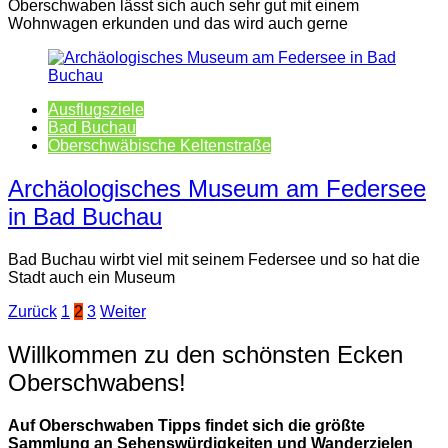
Oberschwaben lässt sich auch sehr gut mit einem
Wohnwagen erkunden und das wird auch gerne
Ausflugsziele
Bad Buchau
Oberschwäbische Keltenstraße
Archäologisches Museum am Federsee
in Bad Buchau
Bad Buchau wirbt viel mit seinem Federsee und so hat die
Stadt auch ein Museum
Seitennummerierung
Zurück
1
2
3
Weiter
der
Willkommen zu den schönsten Ecken
Beiträge
Oberschwabens!
Auf Oberschwaben Tipps findet sich die größte
Sammlung an Sehenswürdigkeiten und Wanderzielen