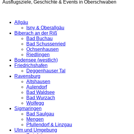
Ausflugsziele, Geschichte & Events in Oberschwaben
Allgäu
Isny & Oberallgäu
Biberach an der Riß
Bad Buchau
Bad Schussenried
Ochsenhausen
Riedlingen
Bodensee (westlich)
Friedrichshafen
Deggenhauser Tal
Ravensburg
Altshausen
Aulendorf
Bad Waldsee
Bad Wurzach
Wolfegg
Sigmaringen
Bad Saulgau
Mengen
Pfullendorf & Linzgau
Ulm und Umgebung