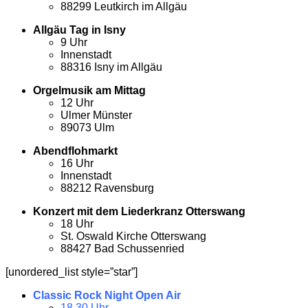
88299 Leutkirch im Allgäu
Allgäu Tag in Isny
9 Uhr
Innenstadt
88316 Isny im Allgäu
Orgelmusik am Mittag
12 Uhr
Ulmer Münster
89073 Ulm
Abendflohmarkt
16 Uhr
Innenstadt
88212 Ravensburg
Konzert mit dem Liederkranz Otterswang
18 Uhr
St. Oswald Kirche Otterswang
88427 Bad Schussenried
[unordered_list style=”star”]
Classic Rock Night Open Air
18.30 Uhr