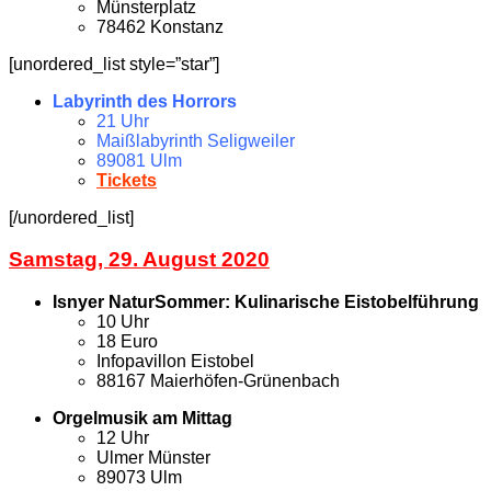
Münsterplatz
78462 Konstanz
[unordered_list style=”star”]
Labyrinth des Horrors
21 Uhr
Maißlabyrinth Seligweiler
89081 Ulm
Tickets
[/unordered_list]
Samstag, 29. August 2020
Isnyer NaturSommer: Kulinarische Eistobelführung
10 Uhr
18 Euro
Infopavillon Eistobel
88167 Maierhöfen-Grünenbach
Orgelmusik am Mittag
12 Uhr
Ulmer Münster
89073 Ulm