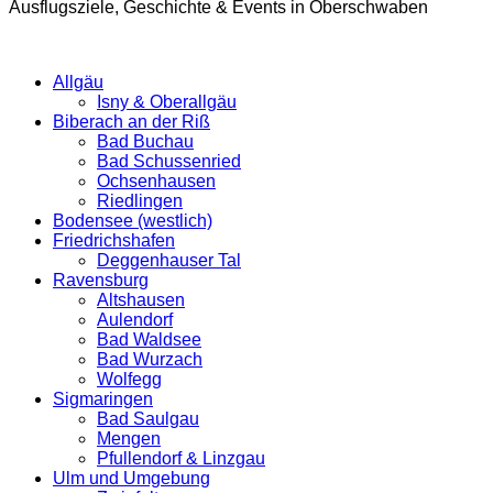
Ausflugsziele, Geschichte & Events in Oberschwaben
Allgäu
Isny & Oberallgäu
Biberach an der Riß
Bad Buchau
Bad Schussenried
Ochsenhausen
Riedlingen
Bodensee (westlich)
Friedrichshafen
Deggenhauser Tal
Ravensburg
Altshausen
Aulendorf
Bad Waldsee
Bad Wurzach
Wolfegg
Sigmaringen
Bad Saulgau
Mengen
Pfullendorf & Linzgau
Ulm und Umgebung