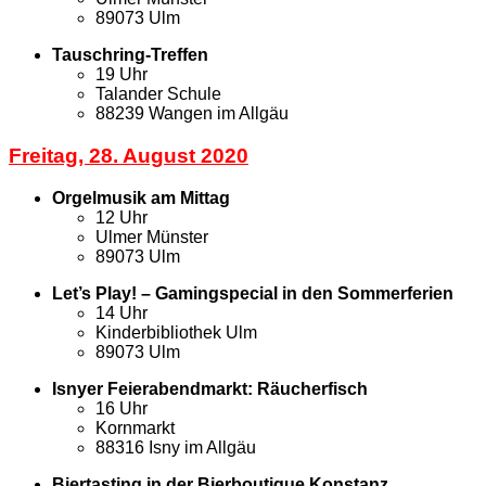
89073 Ulm
Tauschring-Treffen
19 Uhr
Talander Schule
88239 Wangen im Allgäu
Freitag, 28. August 2020
Orgelmusik am Mittag
12 Uhr
Ulmer Münster
89073 Ulm
Let’s Play! – Gamingspecial in den Sommerferien
14 Uhr
Kinderbibliothek Ulm
89073 Ulm
Isnyer Feierabendmarkt: Räucherfisch
16 Uhr
Kornmarkt
88316 Isny im Allgäu
Biertasting in der Bierboutique Konstanz