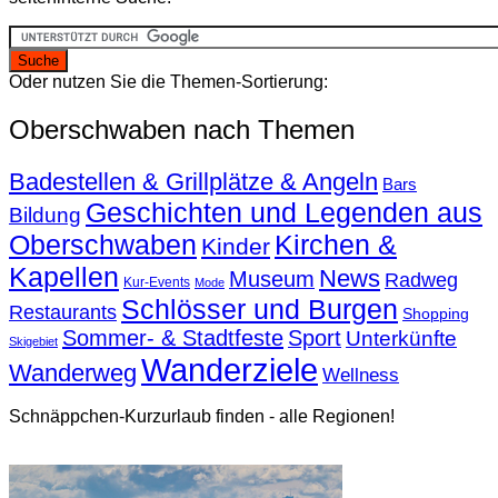
Oder nutzen Sie die Themen-Sortierung:
Oberschwaben nach Themen
Badestellen & Grillplätze & Angeln
Bars
Geschichten und Legenden aus
Bildung
Oberschwaben
Kirchen &
Kinder
Kapellen
News
Museum
Radweg
Kur-Events
Mode
Schlösser und Burgen
Restaurants
Shopping
Sommer- & Stadtfeste
Sport
Unterkünfte
Skigebiet
Wanderziele
Wanderweg
Wellness
Schnäppchen-Kurzurlaub finden - alle Regionen!