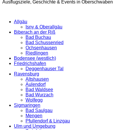
Ausflugsziele, Geschichte & Events in Oberschwaben
Allgäu
Isny & Oberallgäu
Biberach an der Riß
Bad Buchau
Bad Schussenried
Ochsenhausen
Riedlingen
Bodensee (westlich)
Friedrichshafen
Deggenhauser Tal
Ravensburg
Altshausen
Aulendorf
Bad Waldsee
Bad Wurzach
Wolfegg
Sigmaringen
Bad Saulgau
Mengen
Pfullendorf & Linzgau
Ulm und Umgebung