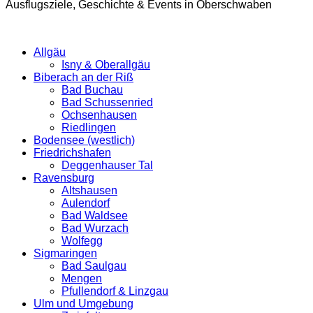
Ausflugsziele, Geschichte & Events in Oberschwaben
Allgäu
Isny & Oberallgäu
Biberach an der Riß
Bad Buchau
Bad Schussenried
Ochsenhausen
Riedlingen
Bodensee (westlich)
Friedrichshafen
Deggenhauser Tal
Ravensburg
Altshausen
Aulendorf
Bad Waldsee
Bad Wurzach
Wolfegg
Sigmaringen
Bad Saulgau
Mengen
Pfullendorf & Linzgau
Ulm und Umgebung