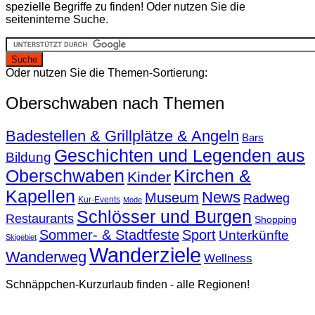
spezielle Begriffe zu finden! Oder nutzen Sie die
seiteninterne Suche.
Oder nutzen Sie die Themen-Sortierung:
Oberschwaben nach Themen
Badestellen & Grillplätze & Angeln
Bars
Geschichten und Legenden aus
Bildung
Oberschwaben
Kirchen &
Kinder
Kapellen
News
Museum
Radweg
Kur-Events
Mode
Schlösser und Burgen
Restaurants
Shopping
Sommer- & Stadtfeste
Sport
Unterkünfte
Skigebiet
Wanderziele
Wanderweg
Wellness
Schnäppchen-Kurzurlaub finden - alle Regionen!