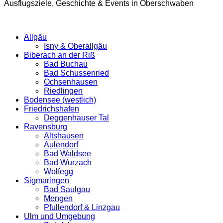
Ausflugsziele, Geschichte & Events in Oberschwaben
Allgäu
Isny & Oberallgäu
Biberach an der Riß
Bad Buchau
Bad Schussenried
Ochsenhausen
Riedlingen
Bodensee (westlich)
Friedrichshafen
Deggenhauser Tal
Ravensburg
Altshausen
Aulendorf
Bad Waldsee
Bad Wurzach
Wolfegg
Sigmaringen
Bad Saulgau
Mengen
Pfullendorf & Linzgau
Ulm und Umgebung