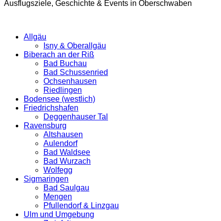
Ausflugsziele, Geschichte & Events in Oberschwaben
Allgäu
Isny & Oberallgäu
Biberach an der Riß
Bad Buchau
Bad Schussenried
Ochsenhausen
Riedlingen
Bodensee (westlich)
Friedrichshafen
Deggenhauser Tal
Ravensburg
Altshausen
Aulendorf
Bad Waldsee
Bad Wurzach
Wolfegg
Sigmaringen
Bad Saulgau
Mengen
Pfullendorf & Linzgau
Ulm und Umgebung