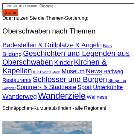
Oder nutzen Sie die Themen-Sortierung:
Oberschwaben nach Themen
Badestellen & Grillplätze & Angeln
Bars
Geschichten und Legenden aus
Bildung
Oberschwaben
Kirchen &
Kinder
Kapellen
News
Museum
Radweg
Kur-Events
Mode
Schlösser und Burgen
Restaurants
Shopping
Sommer- & Stadtfeste
Sport
Unterkünfte
Skigebiet
Wanderziele
Wanderweg
Wellness
Schnäppchen-Kurzurlaub finden - alle Regionen!