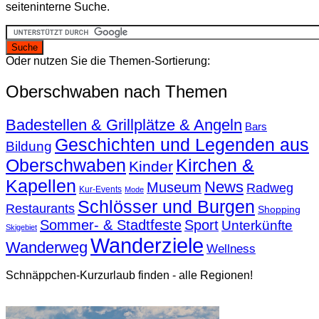
seiteninterne Suche.
Oder nutzen Sie die Themen-Sortierung:
Oberschwaben nach Themen
Badestellen & Grillplätze & Angeln
Bars
Geschichten und Legenden aus
Bildung
Oberschwaben
Kirchen &
Kinder
Kapellen
News
Museum
Radweg
Kur-Events
Mode
Schlösser und Burgen
Restaurants
Shopping
Sommer- & Stadtfeste
Sport
Unterkünfte
Skigebiet
Wanderziele
Wanderweg
Wellness
Schnäppchen-Kurzurlaub finden - alle Regionen!