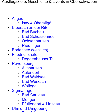
Ausflugsziele, Geschichte & Events in Oberschwaben
Allgäu
Isny & Oberallgäu
Biberach an der Riß
Bad Buchau
Bad Schussenried
Ochsenhausen
Riedlingen
Bodensee (westlich)
Friedrichshafen
Deggenhauser Tal
Ravensburg
Altshausen
Aulendorf
Bad Waldsee
Bad Wurzach
Wolfegg
Sigmaringen
Bad Saulgau
Mengen
Pfullendorf & Linzgau
Ulm und Umgebung