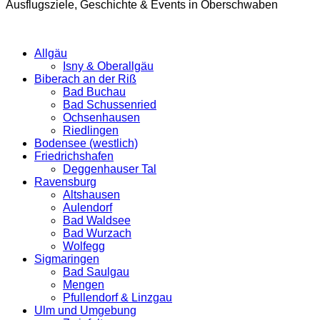
Ausflugsziele, Geschichte & Events in Oberschwaben
Allgäu
Isny & Oberallgäu
Biberach an der Riß
Bad Buchau
Bad Schussenried
Ochsenhausen
Riedlingen
Bodensee (westlich)
Friedrichshafen
Deggenhauser Tal
Ravensburg
Altshausen
Aulendorf
Bad Waldsee
Bad Wurzach
Wolfegg
Sigmaringen
Bad Saulgau
Mengen
Pfullendorf & Linzgau
Ulm und Umgebung