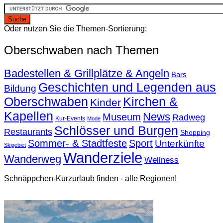
Oder nutzen Sie die Themen-Sortierung:
Oberschwaben nach Themen
Badestellen & Grillplätze & Angeln
Bars
Geschichten und Legenden aus
Bildung
Oberschwaben
Kirchen &
Kinder
Kapellen
News
Museum
Radweg
Kur-Events
Mode
Schlösser und Burgen
Restaurants
Shopping
Sommer- & Stadtfeste
Sport
Unterkünfte
Skigebiet
Wanderziele
Wanderweg
Wellness
Schnäppchen-Kurzurlaub finden - alle Regionen!