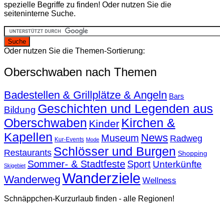
spezielle Begriffe zu finden! Oder nutzen Sie die
seiteninterne Suche.
Oder nutzen Sie die Themen-Sortierung:
Oberschwaben nach Themen
Badestellen & Grillplätze & Angeln
Bars
Geschichten und Legenden aus
Bildung
Oberschwaben
Kirchen &
Kinder
Kapellen
News
Museum
Radweg
Kur-Events
Mode
Schlösser und Burgen
Restaurants
Shopping
Sommer- & Stadtfeste
Sport
Unterkünfte
Skigebiet
Wanderziele
Wanderweg
Wellness
Schnäppchen-Kurzurlaub finden - alle Regionen!