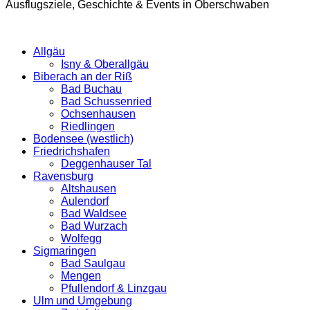
Ausflugsziele, Geschichte & Events in Oberschwaben
Allgäu
Isny & Oberallgäu
Biberach an der Riß
Bad Buchau
Bad Schussenried
Ochsenhausen
Riedlingen
Bodensee (westlich)
Friedrichshafen
Deggenhauser Tal
Ravensburg
Altshausen
Aulendorf
Bad Waldsee
Bad Wurzach
Wolfegg
Sigmaringen
Bad Saulgau
Mengen
Pfullendorf & Linzgau
Ulm und Umgebung