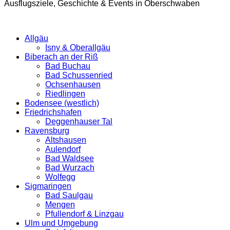
Ausflugsziele, Geschichte & Events in Oberschwaben
Allgäu
Isny & Oberallgäu
Biberach an der Riß
Bad Buchau
Bad Schussenried
Ochsenhausen
Riedlingen
Bodensee (westlich)
Friedrichshafen
Deggenhauser Tal
Ravensburg
Altshausen
Aulendorf
Bad Waldsee
Bad Wurzach
Wolfegg
Sigmaringen
Bad Saulgau
Mengen
Pfullendorf & Linzgau
Ulm und Umgebung