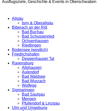
Ausflugsziele, Geschichte & Events in Oberschwaben
Allgäu
Isny & Oberallgäu
Biberach an der Riß
Bad Buchau
Bad Schussenried
Ochsenhausen
Riedlingen
Bodensee (westlich)
Friedrichshafen
Deggenhauser Tal
Ravensburg
Altshausen
Aulendorf
Bad Waldsee
Bad Wurzach
Wolfegg
Sigmaringen
Bad Saulgau
Mengen
Pfullendorf & Linzgau
Ulm und Umgebung