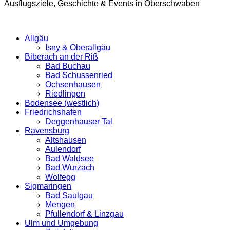
Ausflugsziele, Geschichte & Events in Oberschwaben
Allgäu
Isny & Oberallgäu
Biberach an der Riß
Bad Buchau
Bad Schussenried
Ochsenhausen
Riedlingen
Bodensee (westlich)
Friedrichshafen
Deggenhauser Tal
Ravensburg
Altshausen
Aulendorf
Bad Waldsee
Bad Wurzach
Wolfegg
Sigmaringen
Bad Saulgau
Mengen
Pfullendorf & Linzgau
Ulm und Umgebung