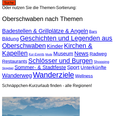
Oder nutzen Sie die Themen-Sortierung:
Oberschwaben nach Themen
Badestellen & Grillplätze & Angeln
Bars
Geschichten und Legenden aus
Bildung
Oberschwaben
Kirchen &
Kinder
Kapellen
News
Museum
Radweg
Kur-Events
Mode
Schlösser und Burgen
Restaurants
Shopping
Sommer- & Stadtfeste
Sport
Unterkünfte
Skigebiet
Wanderziele
Wanderweg
Wellness
Schnäppchen-Kurzurlaub finden - alle Regionen!