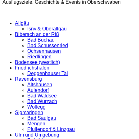
Ausflugsziele, Geschichte & Events in Oberschwaben
Allgäu
Isny & Oberallgäu
Biberach an der Riß
Bad Buchau
Bad Schussenried
Ochsenhausen
Riedlingen
Bodensee (westlich)
Friedrichshafen
Deggenhauser Tal
Ravensburg
Altshausen
Aulendorf
Bad Waldsee
Bad Wurzach
Wolfegg
Sigmaringen
Bad Saulgau
Mengen
Pfullendorf & Linzgau
Ulm und Umgebung