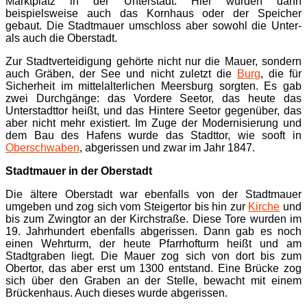
Marktplatz in der Unterstadt. Hier wurden dann
beispielsweise auch das Kornhaus oder der Speicher
gebaut. Die Stadtmauer umschloss aber sowohl die Unter-
als auch die Oberstadt.
Zur Stadtverteidigung gehörte nicht nur die Mauer, sondern
auch Gräben, der See und nicht zuletzt die
Burg
, die für
Sicherheit im mittelalterlichen Meersburg sorgten. Es gab
zwei Durchgänge: das Vordere Seetor, das heute das
Unterstadttor heißt, und das Hintere Seetor gegenüber, das
aber nicht mehr existiert. Im Zuge der Modernisierung und
dem Bau des Hafens wurde das Stadttor, wie sooft in
Oberschwaben
, abgerissen und zwar im Jahr 1847.
Stadtmauer in der Oberstadt
Die ältere Oberstadt war ebenfalls von der Stadtmauer
umgeben und zog sich vom Steigertor bis hin zur
Kirche
und
bis zum Zwingtor an der Kirchstraße. Diese Tore wurden im
19. Jahrhundert ebenfalls abgerissen. Dann gab es noch
einen Wehrturm, der heute Pfarrhofturm heißt und am
Stadtgraben liegt. Die Mauer zog sich von dort bis zum
Obertor, das aber erst um 1300 entstand. Eine Brücke zog
sich über den Graben an der Stelle, bewacht mit einem
Brückenhaus. Auch dieses wurde abgerissen.