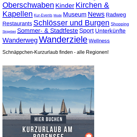
Oberschwaben
Kirchen &
Kinder
Kapellen
News
Museum
Radweg
Kur-Events
Mode
Schlösser und Burgen
Restaurants
Shopping
Sommer- & Stadtfeste
Sport
Unterkünfte
Skigebiet
Wanderziele
Wanderweg
Wellness
Schnäppchen-Kurzurlaub finden - alle Regionen!