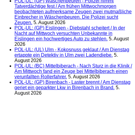
POL-UL: (GP) Wäschenbeuren - Polizei nimmt
Tatverdächtige fest / Am frühen Mittwochmorgen
beobachteten aufmerksame Zeugen zwei mutmaßliche
Einbrecher in Wäschenbeuren. Die Polizei sucht
Zeugen.
5. August 2026
POL-UL: (GP) Eislingen - Diebstahl scheitert / In der
Nacht auf Mittwoch versuchten Unbekannte in
Eislingen ein hochwertiges Auto zu stehlen.
5. August
2026
POL-UL: (UL) Ulm - Kokosnuss geklaut / Am Dienstag
ertappte ein Detektiv in Ulm zwei Ladendiebe.
5.
August 2026
POL-UL: (BC) Mittelbiberach - Nach Sturz in die Klinik /
Am Mittwoch fand ein Zeuge bei Mittelbiberach einen
verunfallten Rollerfahrer.
5. August 2026
POL-UL: (GP) Birenbach - Laster brennt / Am Dienstag
geriet ein geparkter Lkw in Birenbach in Brand.
5.
August 2026