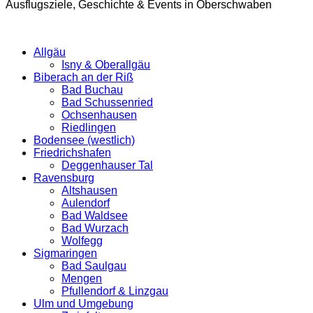
Ausflugsziele, Geschichte & Events in Oberschwaben
Allgäu
Isny & Oberallgäu
Biberach an der Riß
Bad Buchau
Bad Schussenried
Ochsenhausen
Riedlingen
Bodensee (westlich)
Friedrichshafen
Deggenhauser Tal
Ravensburg
Altshausen
Aulendorf
Bad Waldsee
Bad Wurzach
Wolfegg
Sigmaringen
Bad Saulgau
Mengen
Pfullendorf & Linzgau
Ulm und Umgebung