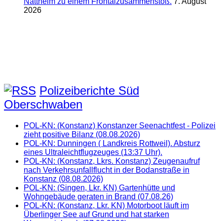
Nattheim zu einem Frontalzusammenstoß.
7. August
2026
Polizeiberichte Süd
Oberschwaben
POL-KN: (Konstanz) Konstanzer Seenachtfest - Polizei
zieht positive Bilanz (08.08.2026)
POL-KN: Dunningen ( Landkreis Rottweil). Absturz
eines Ultraleichtflugzeuges (13:37 Uhr).
POL-KN: (Konstanz, Lkrs. Konstanz) Zeugenaufruf
nach Verkehrsunfallflucht in der Bodanstraße in
Konstanz (08.08.2026)
POL-KN: (Singen, Lkr. KN) Gartenhütte und
Wohngebäude geraten in Brand (07.08.26)
POL-KN: (Konstanz, Lkr. KN) Motorboot läuft im
Überlinger See auf Grund und hat starken