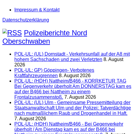
Impressum & Kontakt
Datenschutzerklärung
Polizeiberichte Nord
Oberschwaben
POL-UL: (UL) Dornstadt - Verkehrsunfall auf der A8 mit
hohem Sachschaden und zwei Verletzten
8. August
2026
POL-UL: GP) Göppingen- Verbotenes
Kraftfahrzeugrennen
8. August 2026
POL-UL: (HDH) Nattheim/B466 - KORRKETUR TAG
Bei Gegenverkehr überholt Am DONNERSTAG kam es
auf der B466 bei Nattheim zu einem
Frontalzusammenstoß.
7. August 2026
POL-UL: (UL) Ulm - Gemeinsame Pressemitteilung der
Staatsanwaltschaft Ulm und der Polizei: Tatverdächtige
nach mutmaßlichem Raub und Drogenhandel in Haft.
7. August 2026
POL-UL: (HDH) Nattheim/B466 - Bei Gegenverkehr
überholt / Am Dienstag kam es auf der B466 bei