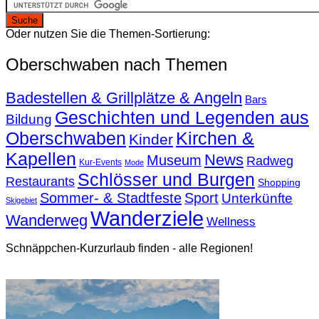
Oder nutzen Sie die Themen-Sortierung:
Oberschwaben nach Themen
Badestellen & Grillplätze & Angeln
Bars
Geschichten und Legenden aus
Bildung
Oberschwaben
Kirchen &
Kinder
Kapellen
News
Museum
Radweg
Kur-Events
Mode
Schlösser und Burgen
Restaurants
Shopping
Sommer- & Stadtfeste
Sport
Unterkünfte
Skigebiet
Wanderziele
Wanderweg
Wellness
Schnäppchen-Kurzurlaub finden - alle Regionen!