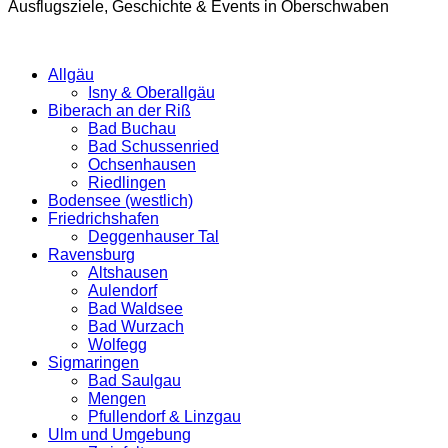
Ausflugsziele, Geschichte & Events in Oberschwaben
Allgäu
Isny & Oberallgäu
Biberach an der Riß
Bad Buchau
Bad Schussenried
Ochsenhausen
Riedlingen
Bodensee (westlich)
Friedrichshafen
Deggenhauser Tal
Ravensburg
Altshausen
Aulendorf
Bad Waldsee
Bad Wurzach
Wolfegg
Sigmaringen
Bad Saulgau
Mengen
Pfullendorf & Linzgau
Ulm und Umgebung