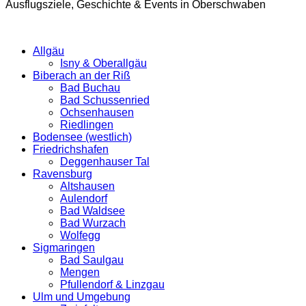
Ausflugsziele, Geschichte & Events in Oberschwaben
Allgäu
Isny & Oberallgäu
Biberach an der Riß
Bad Buchau
Bad Schussenried
Ochsenhausen
Riedlingen
Bodensee (westlich)
Friedrichshafen
Deggenhauser Tal
Ravensburg
Altshausen
Aulendorf
Bad Waldsee
Bad Wurzach
Wolfegg
Sigmaringen
Bad Saulgau
Mengen
Pfullendorf & Linzgau
Ulm und Umgebung