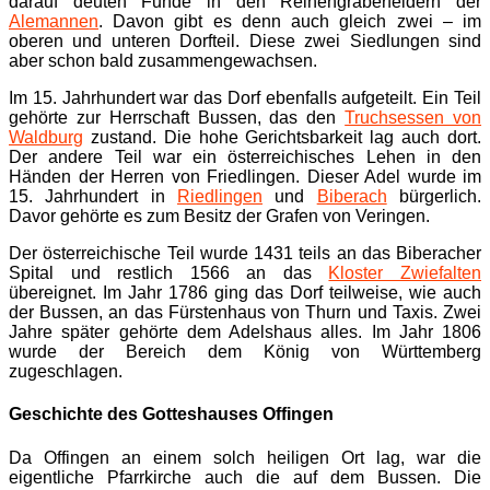
darauf deuten Funde in den Reihengräberfeldern der
Alemannen
. Davon gibt es denn auch gleich zwei – im
oberen und unteren Dorfteil. Diese zwei Siedlungen sind
aber schon bald zusammengewachsen.
Im 15. Jahrhundert war das Dorf ebenfalls aufgeteilt. Ein Teil
gehörte zur Herrschaft Bussen, das den
Truchsessen von
Waldburg
zustand. Die hohe Gerichtsbarkeit lag auch dort.
Der andere Teil war ein österreichisches Lehen in den
Händen der Herren von Friedlingen. Dieser Adel wurde im
15. Jahrhundert in
Riedlingen
und
Biberach
bürgerlich.
Davor gehörte es zum Besitz der Grafen von Veringen.
Der österreichische Teil wurde 1431 teils an das Biberacher
Spital und restlich 1566 an das
Kloster Zwiefalten
übereignet. Im Jahr 1786 ging das Dorf teilweise, wie auch
der Bussen, an das Fürstenhaus von Thurn und Taxis. Zwei
Jahre später gehörte dem Adelshaus alles. Im Jahr 1806
wurde der Bereich dem König von Württemberg
zugeschlagen.
Geschichte des Gotteshauses Offingen
Da Offingen an einem solch heiligen Ort lag, war die
eigentliche Pfarrkirche auch die auf dem Bussen. Die