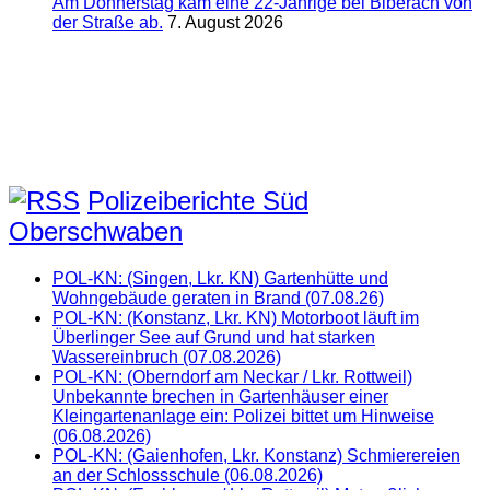
Am Donnerstag kam eine 22-Jährige bei Biberach von
der Straße ab.
7. August 2026
Polizeiberichte Süd
Oberschwaben
POL-KN: (Singen, Lkr. KN) Gartenhütte und
Wohngebäude geraten in Brand (07.08.26)
POL-KN: (Konstanz, Lkr. KN) Motorboot läuft im
Überlinger See auf Grund und hat starken
Wassereinbruch (07.08.2026)
POL-KN: (Oberndorf am Neckar / Lkr. Rottweil)
Unbekannte brechen in Gartenhäuser einer
Kleingartenanlage ein: Polizei bittet um Hinweise
(06.08.2026)
POL-KN: (Gaienhofen, Lkr. Konstanz) Schmierereien
an der Schlossschule (06.08.2026)