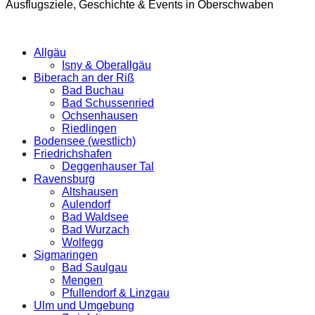
Ausflugsziele, Geschichte & Events in Oberschwaben
Allgäu
Isny & Oberallgäu
Biberach an der Riß
Bad Buchau
Bad Schussenried
Ochsenhausen
Riedlingen
Bodensee (westlich)
Friedrichshafen
Deggenhauser Tal
Ravensburg
Altshausen
Aulendorf
Bad Waldsee
Bad Wurzach
Wolfegg
Sigmaringen
Bad Saulgau
Mengen
Pfullendorf & Linzgau
Ulm und Umgebung