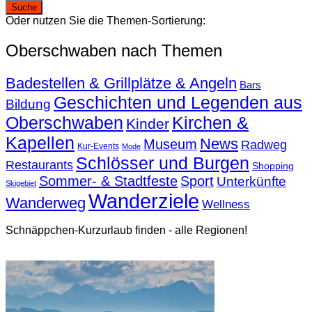
Oder nutzen Sie die Themen-Sortierung:
Oberschwaben nach Themen
Badestellen & Grillplätze & Angeln
Bars
Geschichten und Legenden aus
Bildung
Oberschwaben
Kirchen &
Kinder
Kapellen
News
Museum
Radweg
Kur-Events
Mode
Schlösser und Burgen
Restaurants
Shopping
Sommer- & Stadtfeste
Sport
Unterkünfte
Skigebiet
Wanderziele
Wanderweg
Wellness
Schnäppchen-Kurzurlaub finden - alle Regionen!