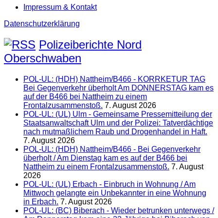
Impressum & Kontakt
Datenschutzerklärung
Polizeiberichte Nord
Oberschwaben
POL-UL: (HDH) Nattheim/B466 - KORRKETUR TAG
Bei Gegenverkehr überholt Am DONNERSTAG kam es
auf der B466 bei Nattheim zu einem
Frontalzusammenstoß.
7. August 2026
POL-UL: (UL) Ulm - Gemeinsame Pressemitteilung der
Staatsanwaltschaft Ulm und der Polizei: Tatverdächtige
nach mutmaßlichem Raub und Drogenhandel in Haft.
7. August 2026
POL-UL: (HDH) Nattheim/B466 - Bei Gegenverkehr
überholt / Am Dienstag kam es auf der B466 bei
Nattheim zu einem Frontalzusammenstoß.
7. August
2026
POL-UL: (UL) Erbach - Einbruch in Wohnung / Am
Mittwoch gelangte ein Unbekannter in eine Wohnung
in Erbach.
7. August 2026
POL-UL: (BC) Biberach - Wieder betrunken unterwegs /