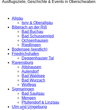
Ausflugsziele, Geschichte & Events in Oberschwaben
Allgäu
Isny & Oberallgäu
Biberach an der Riß
Bad Buchau
Bad Schussenried
Ochsenhausen
Riedlingen
Bodensee (westlich)
Friedrichshafen
Deggenhauser Tal
Ravensburg
Altshausen
Aulendorf
Bad Waldsee
Bad Wurzach
Wolfegg
Sigmaringen
Bad Saulgau
Mengen
Pfullendorf & Linzgau
Ulm und Umgebung