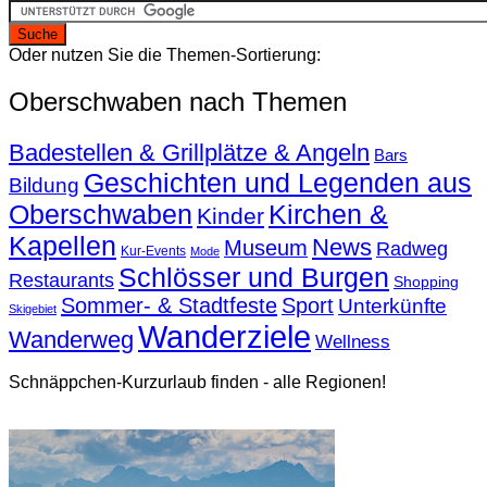
Oder nutzen Sie die Themen-Sortierung:
Oberschwaben nach Themen
Badestellen & Grillplätze & Angeln
Bars
Geschichten und Legenden aus
Bildung
Oberschwaben
Kirchen &
Kinder
Kapellen
News
Museum
Radweg
Kur-Events
Mode
Schlösser und Burgen
Restaurants
Shopping
Sommer- & Stadtfeste
Sport
Unterkünfte
Skigebiet
Wanderziele
Wanderweg
Wellness
Schnäppchen-Kurzurlaub finden - alle Regionen!