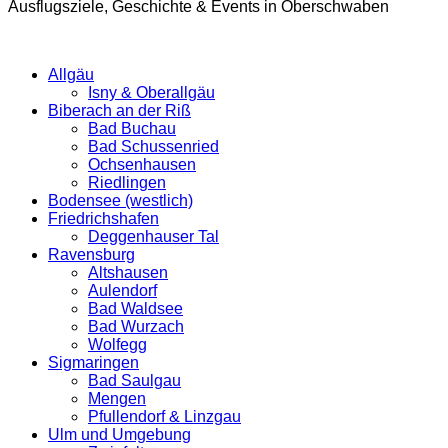
Ausflugsziele, Geschichte & Events in Oberschwaben
Allgäu
Isny & Oberallgäu
Biberach an der Riß
Bad Buchau
Bad Schussenried
Ochsenhausen
Riedlingen
Bodensee (westlich)
Friedrichshafen
Deggenhauser Tal
Ravensburg
Altshausen
Aulendorf
Bad Waldsee
Bad Wurzach
Wolfegg
Sigmaringen
Bad Saulgau
Mengen
Pfullendorf & Linzgau
Ulm und Umgebung