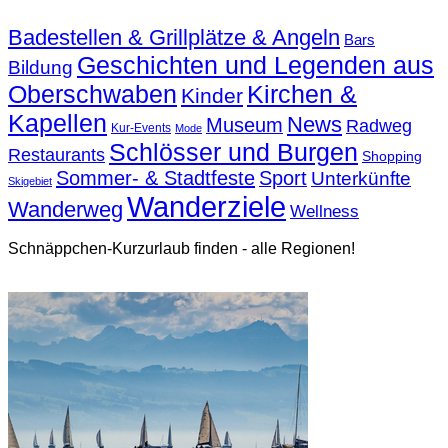
Badestellen & Grillplätze & Angeln
Bars
Geschichten und Legenden aus
Bildung
Oberschwaben
Kirchen &
Kinder
Kapellen
News
Museum
Radweg
Kur-Events
Mode
Schlösser und Burgen
Restaurants
Shopping
Sommer- & Stadtfeste
Sport
Unterkünfte
Skigebiet
Wanderziele
Wanderweg
Wellness
Schnäppchen-Kurzurlaub finden - alle Regionen!