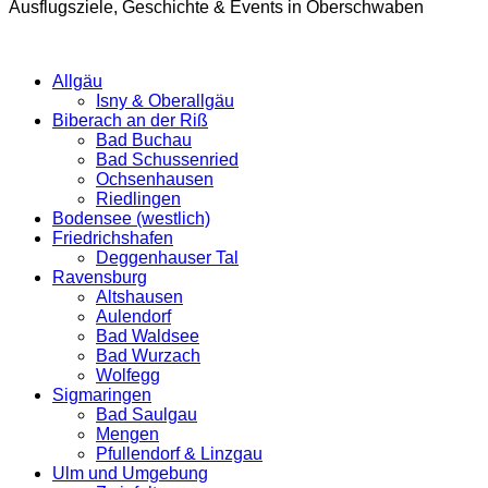
Ausflugsziele, Geschichte & Events in Oberschwaben
Allgäu
Isny & Oberallgäu
Biberach an der Riß
Bad Buchau
Bad Schussenried
Ochsenhausen
Riedlingen
Bodensee (westlich)
Friedrichshafen
Deggenhauser Tal
Ravensburg
Altshausen
Aulendorf
Bad Waldsee
Bad Wurzach
Wolfegg
Sigmaringen
Bad Saulgau
Mengen
Pfullendorf & Linzgau
Ulm und Umgebung