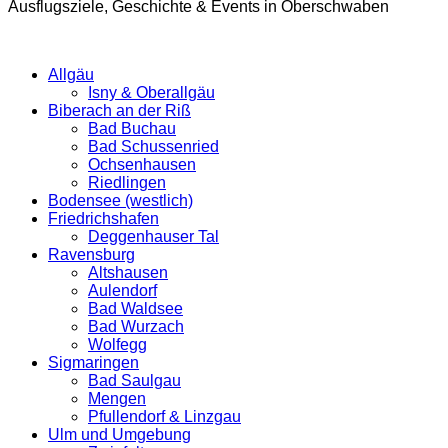
Ausflugsziele, Geschichte & Events in Oberschwaben
Allgäu
Isny & Oberallgäu
Biberach an der Riß
Bad Buchau
Bad Schussenried
Ochsenhausen
Riedlingen
Bodensee (westlich)
Friedrichshafen
Deggenhauser Tal
Ravensburg
Altshausen
Aulendorf
Bad Waldsee
Bad Wurzach
Wolfegg
Sigmaringen
Bad Saulgau
Mengen
Pfullendorf & Linzgau
Ulm und Umgebung