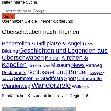
seiteninterne Suche.
Oder nutzen Sie die Themen-Sortierung:
Oberschwaben nach Themen
Badestellen & Grillplätze & Angeln
Bars
Geschichten und Legenden aus
Bildung
Oberschwaben
Kirchen &
Kinder
Kapellen
News
Museum
Radweg
Kur-Events
Mode
Schlösser und Burgen
Restaurants
Shopping
Sommer- & Stadtfeste
Sport
Unterkünfte
Skigebiet
Wanderziele
Wanderweg
Wellness
Schnäppchen-Kurzurlaub finden - alle Regionen!