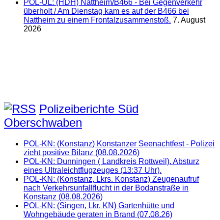
POL-UL: (HDH) Nattheim/B466 - Bei Gegenverkehr
überholt / Am Dienstag kam es auf der B466 bei
Nattheim zu einem Frontalzusammenstoß.
7. August
2026
Polizeiberichte Süd
Oberschwaben
POL-KN: (Konstanz) Konstanzer Seenachtfest - Polizei
zieht positive Bilanz (08.08.2026)
POL-KN: Dunningen ( Landkreis Rottweil). Absturz
eines Ultraleichtflugzeuges (13:37 Uhr).
POL-KN: (Konstanz, Lkrs. Konstanz) Zeugenaufruf
nach Verkehrsunfallflucht in der Bodanstraße in
Konstanz (08.08.2026)
POL-KN: (Singen, Lkr. KN) Gartenhütte und
Wohngebäude geraten in Brand (07.08.26)