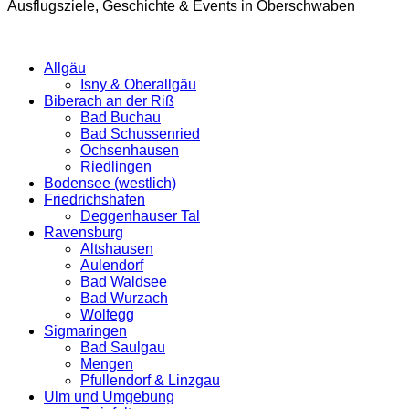
Ausflugsziele, Geschichte & Events in Oberschwaben
Allgäu
Isny & Oberallgäu
Biberach an der Riß
Bad Buchau
Bad Schussenried
Ochsenhausen
Riedlingen
Bodensee (westlich)
Friedrichshafen
Deggenhauser Tal
Ravensburg
Altshausen
Aulendorf
Bad Waldsee
Bad Wurzach
Wolfegg
Sigmaringen
Bad Saulgau
Mengen
Pfullendorf & Linzgau
Ulm und Umgebung