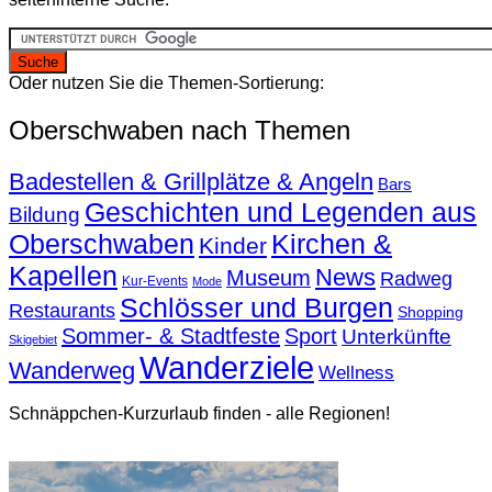
Oder nutzen Sie die Themen-Sortierung:
Oberschwaben nach Themen
Badestellen & Grillplätze & Angeln
Bars
Geschichten und Legenden aus
Bildung
Oberschwaben
Kirchen &
Kinder
Kapellen
News
Museum
Radweg
Kur-Events
Mode
Schlösser und Burgen
Restaurants
Shopping
Sommer- & Stadtfeste
Sport
Unterkünfte
Skigebiet
Wanderziele
Wanderweg
Wellness
Schnäppchen-Kurzurlaub finden - alle Regionen!