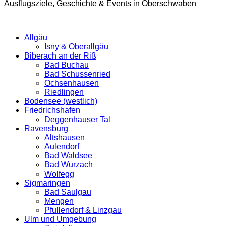
Ausflugsziele, Geschichte & Events in Oberschwaben
Allgäu
Isny & Oberallgäu
Biberach an der Riß
Bad Buchau
Bad Schussenried
Ochsenhausen
Riedlingen
Bodensee (westlich)
Friedrichshafen
Deggenhauser Tal
Ravensburg
Altshausen
Aulendorf
Bad Waldsee
Bad Wurzach
Wolfegg
Sigmaringen
Bad Saulgau
Mengen
Pfullendorf & Linzgau
Ulm und Umgebung