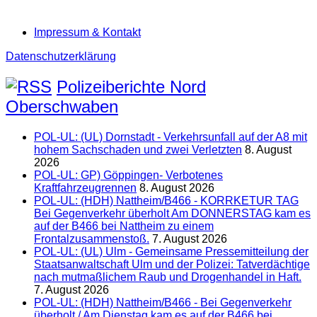
Impressum & Kontakt
Datenschutzerklärung
Polizeiberichte Nord
Oberschwaben
POL-UL: (UL) Dornstadt - Verkehrsunfall auf der A8 mit
hohem Sachschaden und zwei Verletzten
8. August
2026
POL-UL: GP) Göppingen- Verbotenes
Kraftfahrzeugrennen
8. August 2026
POL-UL: (HDH) Nattheim/B466 - KORRKETUR TAG
Bei Gegenverkehr überholt Am DONNERSTAG kam es
auf der B466 bei Nattheim zu einem
Frontalzusammenstoß.
7. August 2026
POL-UL: (UL) Ulm - Gemeinsame Pressemitteilung der
Staatsanwaltschaft Ulm und der Polizei: Tatverdächtige
nach mutmaßlichem Raub und Drogenhandel in Haft.
7. August 2026
POL-UL: (HDH) Nattheim/B466 - Bei Gegenverkehr
überholt / Am Dienstag kam es auf der B466 bei