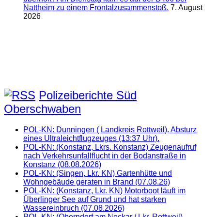
Nattheim zu einem Frontalzusammenstoß.
7. August
2026
Polizeiberichte Süd
Oberschwaben
POL-KN: Dunningen ( Landkreis Rottweil). Absturz
eines Ultraleichtflugzeuges (13:37 Uhr).
POL-KN: (Konstanz, Lkrs. Konstanz) Zeugenaufruf
nach Verkehrsunfallflucht in der Bodanstraße in
Konstanz (08.08.2026)
POL-KN: (Singen, Lkr. KN) Gartenhütte und
Wohngebäude geraten in Brand (07.08.26)
POL-KN: (Konstanz, Lkr. KN) Motorboot läuft im
Überlinger See auf Grund und hat starken
Wassereinbruch (07.08.2026)
POL-KN: (Oberndorf am Neckar / Lkr. Rottweil)