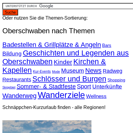
Oder nutzen Sie die Themen-Sortierung:
Oberschwaben nach Themen
Badestellen & Grillplätze & Angeln
Bars
Geschichten und Legenden aus
Bildung
Oberschwaben
Kirchen &
Kinder
Kapellen
News
Museum
Radweg
Kur-Events
Mode
Schlösser und Burgen
Restaurants
Shopping
Sommer- & Stadtfeste
Sport
Unterkünfte
Skigebiet
Wanderziele
Wanderweg
Wellness
Schnäppchen-Kurzurlaub finden - alle Regionen!