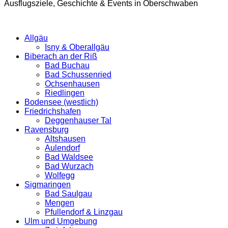
Ausflugsziele, Geschichte & Events in Oberschwaben
Allgäu
Isny & Oberallgäu
Biberach an der Riß
Bad Buchau
Bad Schussenried
Ochsenhausen
Riedlingen
Bodensee (westlich)
Friedrichshafen
Deggenhauser Tal
Ravensburg
Altshausen
Aulendorf
Bad Waldsee
Bad Wurzach
Wolfegg
Sigmaringen
Bad Saulgau
Mengen
Pfullendorf & Linzgau
Ulm und Umgebung