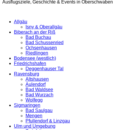
Ausflugsziele, Geschichte & Events in Oberschwaben
Allgäu
Isny & Oberallgäu
Biberach an der Riß
Bad Buchau
Bad Schussenried
Ochsenhausen
Riedlingen
Bodensee (westlich)
Friedrichshafen
Deggenhauser Tal
Ravensburg
Altshausen
Aulendorf
Bad Waldsee
Bad Wurzach
Wolfegg
Sigmaringen
Bad Saulgau
Mengen
Pfullendorf & Linzgau
Ulm und Umgebung