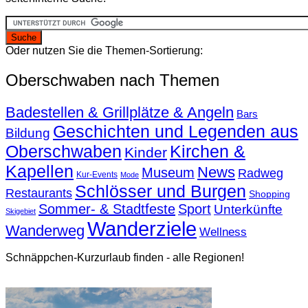
Oder nutzen Sie die Themen-Sortierung:
Oberschwaben nach Themen
Badestellen & Grillplätze & Angeln
Bars
Geschichten und Legenden aus
Bildung
Oberschwaben
Kirchen &
Kinder
Kapellen
News
Museum
Radweg
Kur-Events
Mode
Schlösser und Burgen
Restaurants
Shopping
Sommer- & Stadtfeste
Sport
Unterkünfte
Skigebiet
Wanderziele
Wanderweg
Wellness
Schnäppchen-Kurzurlaub finden - alle Regionen!