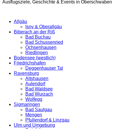
Ausflugsziele, Geschichte & Events in Oberschwaben
Allgäu
Isny & Oberallgäu
Biberach an der Riß
Bad Buchau
Bad Schussenried
Ochsenhausen
Riedlingen
Bodensee (westlich)
Friedrichshafen
Deggenhauser Tal
Ravensburg
Altshausen
Aulendorf
Bad Waldsee
Bad Wurzach
Wolfegg
Sigmaringen
Bad Saulgau
Mengen
Pfullendorf & Linzgau
Ulm und Umgebung