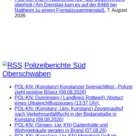
überholt / Am Dienstag kam es auf der B466 bei
Nattheim zu einem Frontalzusammenstoß.
7. August
2026
Polizeiberichte Süd
Oberschwaben
POL-KN: (Konstanz) Konstanzer Seenachtfest - Polizei
zieht positive Bilanz (08.08.2026)
POL-KN: Dunningen ( Landkreis Rottweil). Absturz
eines Ultraleichtflugzeuges (13:37 Uhr).
POL-KN: (Konstanz, Lkrs. Konstanz) Zeugenaufruf
nach Verkehrsunfallflucht in der Bodanstraße in
Konstanz (08.08.2026)
POL-KN: (Singen, Lkr. KN) Gartenhütte und
Wohngebäude geraten in Brand (07.08.26)
POL-KN: (Konstanz, Lkr. KN) Motorboot läuft im