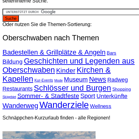
seiteninterne Suche.
Oder nutzen Sie die Themen-Sortierung:
Oberschwaben nach Themen
Badestellen & Grillplätze & Angeln
Bars
Geschichten und Legenden aus
Bildung
Oberschwaben
Kirchen &
Kinder
Kapellen
News
Museum
Radweg
Kur-Events
Mode
Schlösser und Burgen
Restaurants
Shopping
Sommer- & Stadtfeste
Sport
Unterkünfte
Skigebiet
Wanderziele
Wanderweg
Wellness
Schnäppchen-Kurzurlaub finden - alle Regionen!