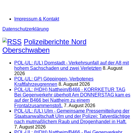
Impressum & Kontakt
Datenschutzerklärung
Polizeiberichte Nord
Oberschwaben
POL-UL: (UL) Dornstadt - Verkehrsunfall auf der A8 mit
hohem Sachschaden und zwei Verletzten
8. August
2026
POL-UL: GP) Göppingen- Verbotenes
Kraftfahrzeugrennen
8. August 2026
POL-UL: (HDH) Nattheim/B466 - KORRKETUR TAG
Bei Gegenverkehr überholt Am DONNERSTAG kam es
auf der B466 bei Nattheim zu einem
Frontalzusammenstoß.
7. August 2026
POL-UL: (UL) Ulm - Gemeinsame Pressemitteilung der
Staatsanwaltschaft Ulm und der Polizei: Tatverdächtige
nach mutmaßlichem Raub und Drogenhandel in Haft.
7. August 2026
POL-UL: (HDH) Nattheim/B466 - Bei Gegenverkehr