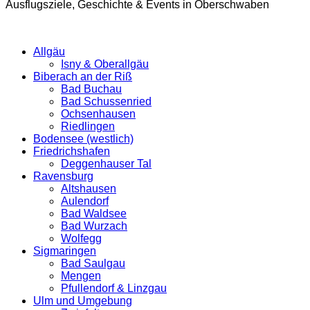
Ausflugsziele, Geschichte & Events in Oberschwaben
Allgäu
Isny & Oberallgäu
Biberach an der Riß
Bad Buchau
Bad Schussenried
Ochsenhausen
Riedlingen
Bodensee (westlich)
Friedrichshafen
Deggenhauser Tal
Ravensburg
Altshausen
Aulendorf
Bad Waldsee
Bad Wurzach
Wolfegg
Sigmaringen
Bad Saulgau
Mengen
Pfullendorf & Linzgau
Ulm und Umgebung