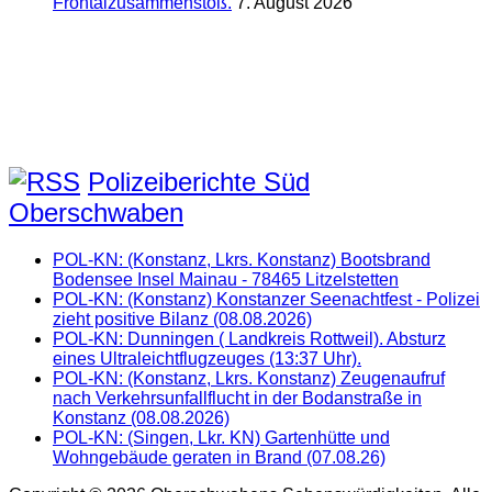
Frontalzusammenstoß.
7. August 2026
Polizeiberichte Süd
Oberschwaben
POL-KN: (Konstanz, Lkrs. Konstanz) Bootsbrand
Bodensee Insel Mainau - 78465 Litzelstetten
POL-KN: (Konstanz) Konstanzer Seenachtfest - Polizei
zieht positive Bilanz (08.08.2026)
POL-KN: Dunningen ( Landkreis Rottweil). Absturz
eines Ultraleichtflugzeuges (13:37 Uhr).
POL-KN: (Konstanz, Lkrs. Konstanz) Zeugenaufruf
nach Verkehrsunfallflucht in der Bodanstraße in
Konstanz (08.08.2026)
POL-KN: (Singen, Lkr. KN) Gartenhütte und
Wohngebäude geraten in Brand (07.08.26)