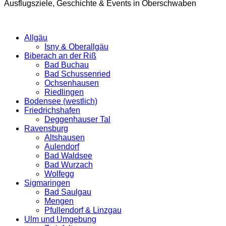
Ausflugsziele, Geschichte & Events in Oberschwaben
Allgäu
Isny & Oberallgäu
Biberach an der Riß
Bad Buchau
Bad Schussenried
Ochsenhausen
Riedlingen
Bodensee (westlich)
Friedrichshafen
Deggenhauser Tal
Ravensburg
Altshausen
Aulendorf
Bad Waldsee
Bad Wurzach
Wolfegg
Sigmaringen
Bad Saulgau
Mengen
Pfullendorf & Linzgau
Ulm und Umgebung