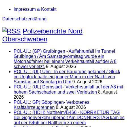
Impressum & Kontakt
Datenschutzerklärung
Polizeiberichte Nord
Oberschwaben
POL-UL: (GP) Gruibingen - Auffahrunfall im Tunnel
Gruibingen / Am Samstagvormittag wurde ein
Motorradfahrer bei einem Verkehrsunfall auf der A 8
schwer verletzt.
9. August 2026
POL-UL: (UL) Ulm - In der Baugrube gelandet / Glück
im Unglück hatte ein junger Mann in der Nacht von
Samstag auf Sonntag in Ulm
9. August 2026
POL-UL: (UL) Dornstadt - Verkehrsunfall auf der A8 mit
hohem Sachschaden und zwei Verletzten
8. August
2026
POL-UL: GP) Göppingen- Verbotenes
Kraftfahrzeugrennen
8. August 2026
POL-UL: (HDH) Nattheim/B466 - KORRKETUR TAG
Bei Gegenverkehr überholt Am DONNERSTAG kam es
auf der B466 bei Nattheim zu einem