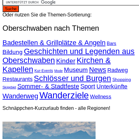
Oder nutzen Sie die Themen-Sortierung:
Oberschwaben nach Themen
Badestellen & Grillplätze & Angeln
Bars
Geschichten und Legenden aus
Bildung
Oberschwaben
Kirchen &
Kinder
Kapellen
News
Museum
Radweg
Kur-Events
Mode
Schlösser und Burgen
Restaurants
Shopping
Sommer- & Stadtfeste
Sport
Unterkünfte
Skigebiet
Wanderziele
Wanderweg
Wellness
Schnäppchen-Kurzurlaub finden - alle Regionen!