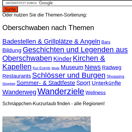
Oder nutzen Sie die Themen-Sortierung:
Oberschwaben nach Themen
Badestellen & Grillplätze & Angeln
Bars
Geschichten und Legenden aus
Bildung
Oberschwaben
Kirchen &
Kinder
Kapellen
News
Museum
Radweg
Kur-Events
Mode
Schlösser und Burgen
Restaurants
Shopping
Sommer- & Stadtfeste
Sport
Unterkünfte
Skigebiet
Wanderziele
Wanderweg
Wellness
Schnäppchen-Kurzurlaub finden - alle Regionen!