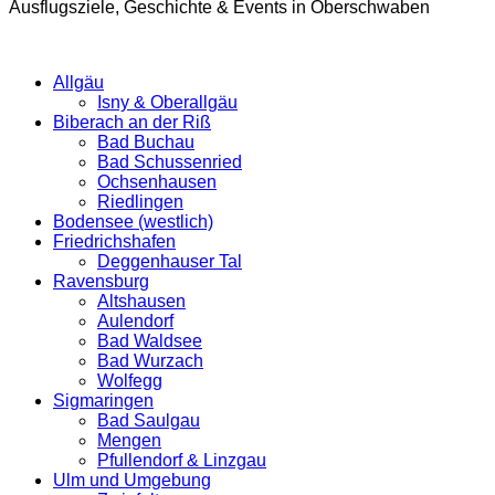
Ausflugsziele, Geschichte & Events in Oberschwaben
Allgäu
Isny & Oberallgäu
Biberach an der Riß
Bad Buchau
Bad Schussenried
Ochsenhausen
Riedlingen
Bodensee (westlich)
Friedrichshafen
Deggenhauser Tal
Ravensburg
Altshausen
Aulendorf
Bad Waldsee
Bad Wurzach
Wolfegg
Sigmaringen
Bad Saulgau
Mengen
Pfullendorf & Linzgau
Ulm und Umgebung