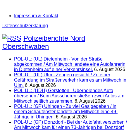
Impressum & Kontakt
Datenschutzerklärung
Polizeiberichte Nord
Oberschwaben
POL-UL: (UL) Dietenheim - Von der Straße
abgekommen / Am Mittwoch landete eine Autofahrerin
in Dietenheim auf einer Verkehrsinsel.
6. August 2026
POL-UL: (UL) Ulm - Zeugen gesucht / Zu einer
Gefährdung im Straßenverkehr kam es am Mittwoch in
Ulm.
6. August 2026
POL-UL: (HDH) Gerstetten - Überholendes Auto
übersehen / Beim Ausscheren stießen zwei Autos am
Mittwoch seitlich zusammen.
6. August 2026
POL-UL: (GP) Uhingen - Zu viel Gas gegeben / In
einem Schaufenster landete am Mittwoch eine 49-
Jährige in Uhingen.
6. August 2026
POL-UL: (GP) Donzdorf - Bei der Autofahrt verstorben /
Am Mittwoch kam für einen 73-Jährigen bei Donzdorf