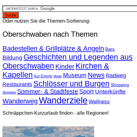
Oder nutzen Sie die Themen-Sortierung:
Oberschwaben nach Themen
Badestellen & Grillplätze & Angeln
Bars
Geschichten und Legenden aus
Bildung
Oberschwaben
Kirchen &
Kinder
Kapellen
News
Museum
Radweg
Kur-Events
Mode
Schlösser und Burgen
Restaurants
Shopping
Sommer- & Stadtfeste
Sport
Unterkünfte
Skigebiet
Wanderziele
Wanderweg
Wellness
Schnäppchen-Kurzurlaub finden - alle Regionen!