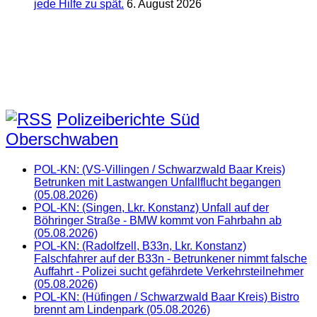
jede Hilfe zu spät.
6. August 2026
Polizeiberichte Süd
Oberschwaben
POL-KN: (VS-Villingen / Schwarzwald Baar Kreis)
Betrunken mit Lastwangen Unfallflucht begangen
(05.08.2026)
POL-KN: (Singen, Lkr. Konstanz) Unfall auf der
Böhringer Straße - BMW kommt von Fahrbahn ab
(05.08.2026)
POL-KN: (Radolfzell, B33n, Lkr. Konstanz)
Falschfahrer auf der B33n - Betrunkener nimmt falsche
Auffahrt - Polizei sucht gefährdete Verkehrsteilnehmer
(05.08.2026)
POL-KN: (Hüfingen / Schwarzwald Baar Kreis) Bistro
brennt am Lindenpark (05.08.2026)