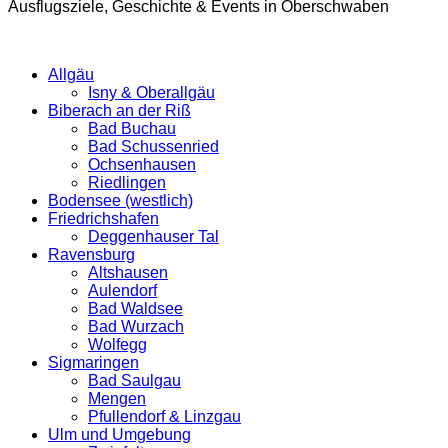
Ausflugsziele, Geschichte & Events in Oberschwaben
Allgäu
Isny & Oberallgäu
Biberach an der Riß
Bad Buchau
Bad Schussenried
Ochsenhausen
Riedlingen
Bodensee (westlich)
Friedrichshafen
Deggenhauser Tal
Ravensburg
Altshausen
Aulendorf
Bad Waldsee
Bad Wurzach
Wolfegg
Sigmaringen
Bad Saulgau
Mengen
Pfullendorf & Linzgau
Ulm und Umgebung