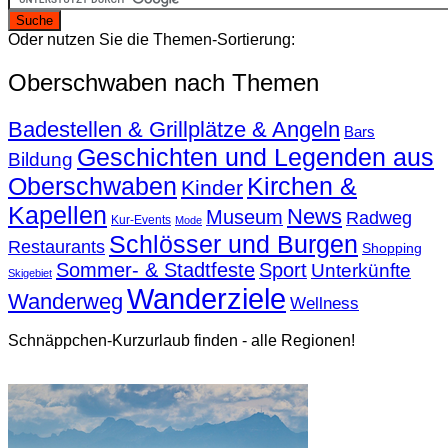
Oder nutzen Sie die Themen-Sortierung:
Oberschwaben nach Themen
Badestellen & Grillplätze & Angeln
Bars
Geschichten und Legenden aus
Bildung
Oberschwaben
Kirchen &
Kinder
Kapellen
News
Museum
Radweg
Kur-Events
Mode
Schlösser und Burgen
Restaurants
Shopping
Sommer- & Stadtfeste
Sport
Unterkünfte
Skigebiet
Wanderziele
Wanderweg
Wellness
Schnäppchen-Kurzurlaub finden - alle Regionen!