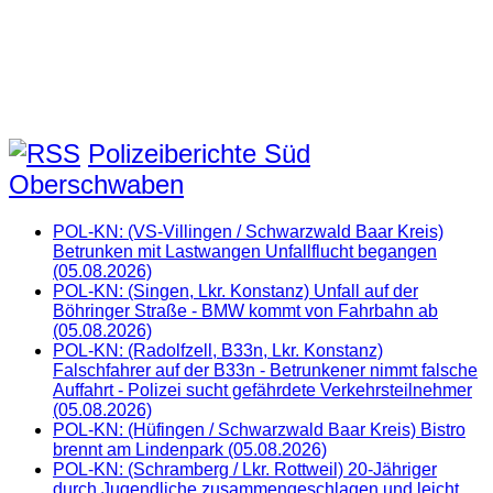
Polizeiberichte Süd
Oberschwaben
POL-KN: (VS-Villingen / Schwarzwald Baar Kreis)
Betrunken mit Lastwangen Unfallflucht begangen
(05.08.2026)
POL-KN: (Singen, Lkr. Konstanz) Unfall auf der
Böhringer Straße - BMW kommt von Fahrbahn ab
(05.08.2026)
POL-KN: (Radolfzell, B33n, Lkr. Konstanz)
Falschfahrer auf der B33n - Betrunkener nimmt falsche
Auffahrt - Polizei sucht gefährdete Verkehrsteilnehmer
(05.08.2026)
POL-KN: (Hüfingen / Schwarzwald Baar Kreis) Bistro
brennt am Lindenpark (05.08.2026)
POL-KN: (Schramberg / Lkr. Rottweil) 20-Jähriger
durch Jugendliche zusammengeschlagen und leicht