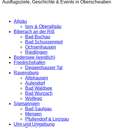
Ausflugsziele, Geschichte & Events in Oberschwaben
Allgäu
Isny & Oberallgäu
Biberach an der Riß
Bad Buchau
Bad Schussenried
Ochsenhausen
Riedlingen
Bodensee (westlich)
Friedrichshafen
Deggenhauser Tal
Ravensburg
Altshausen
Aulendorf
Bad Waldsee
Bad Wurzach
Wolfegg
Sigmaringen
Bad Saulgau
Mengen
Pfullendorf & Linzgau
Ulm und Umgebung