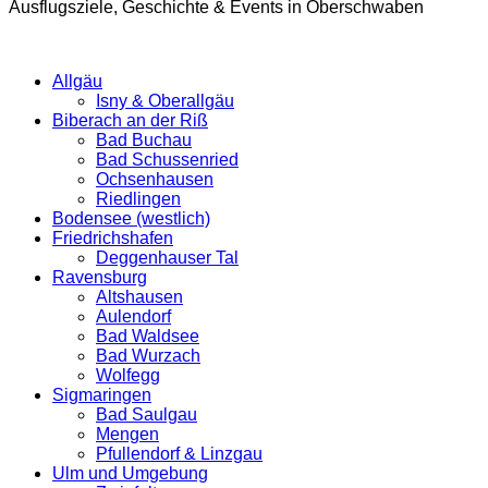
Ausflugsziele, Geschichte & Events in Oberschwaben
Allgäu
Isny & Oberallgäu
Biberach an der Riß
Bad Buchau
Bad Schussenried
Ochsenhausen
Riedlingen
Bodensee (westlich)
Friedrichshafen
Deggenhauser Tal
Ravensburg
Altshausen
Aulendorf
Bad Waldsee
Bad Wurzach
Wolfegg
Sigmaringen
Bad Saulgau
Mengen
Pfullendorf & Linzgau
Ulm und Umgebung