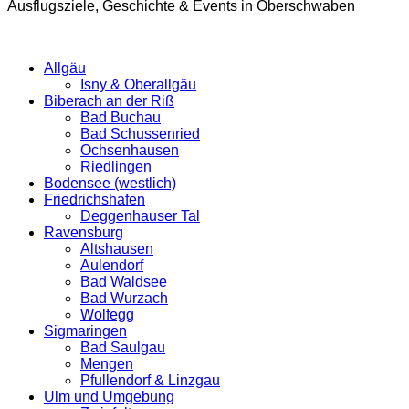
Ausflugsziele, Geschichte & Events in Oberschwaben
Allgäu
Isny & Oberallgäu
Biberach an der Riß
Bad Buchau
Bad Schussenried
Ochsenhausen
Riedlingen
Bodensee (westlich)
Friedrichshafen
Deggenhauser Tal
Ravensburg
Altshausen
Aulendorf
Bad Waldsee
Bad Wurzach
Wolfegg
Sigmaringen
Bad Saulgau
Mengen
Pfullendorf & Linzgau
Ulm und Umgebung