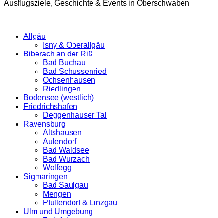
Ausflugsziele, Geschichte & Events in Oberschwaben
Allgäu
Isny & Oberallgäu
Biberach an der Riß
Bad Buchau
Bad Schussenried
Ochsenhausen
Riedlingen
Bodensee (westlich)
Friedrichshafen
Deggenhauser Tal
Ravensburg
Altshausen
Aulendorf
Bad Waldsee
Bad Wurzach
Wolfegg
Sigmaringen
Bad Saulgau
Mengen
Pfullendorf & Linzgau
Ulm und Umgebung