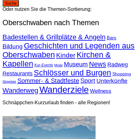
Oder nutzen Sie die Themen-Sortierung:
Oberschwaben nach Themen
Badestellen & Grillplätze & Angeln
Bars
Geschichten und Legenden aus
Bildung
Oberschwaben
Kirchen &
Kinder
Kapellen
News
Museum
Radweg
Kur-Events
Mode
Schlösser und Burgen
Restaurants
Shopping
Sommer- & Stadtfeste
Sport
Unterkünfte
Skigebiet
Wanderziele
Wanderweg
Wellness
Schnäppchen-Kurzurlaub finden - alle Regionen!