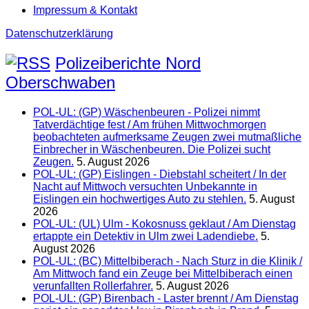
Impressum & Kontakt
Datenschutzerklärung
Polizeiberichte Nord
Oberschwaben
POL-UL: (GP) Wäschenbeuren - Polizei nimmt
Tatverdächtige fest / Am frühen Mittwochmorgen
beobachteten aufmerksame Zeugen zwei mutmaßliche
Einbrecher in Wäschenbeuren. Die Polizei sucht
Zeugen.
5. August 2026
POL-UL: (GP) Eislingen - Diebstahl scheitert / In der
Nacht auf Mittwoch versuchten Unbekannte in
Eislingen ein hochwertiges Auto zu stehlen.
5. August
2026
POL-UL: (UL) Ulm - Kokosnuss geklaut / Am Dienstag
ertappte ein Detektiv in Ulm zwei Ladendiebe.
5.
August 2026
POL-UL: (BC) Mittelbiberach - Nach Sturz in die Klinik /
Am Mittwoch fand ein Zeuge bei Mittelbiberach einen
verunfallten Rollerfahrer.
5. August 2026
POL-UL: (GP) Birenbach - Laster brennt / Am Dienstag