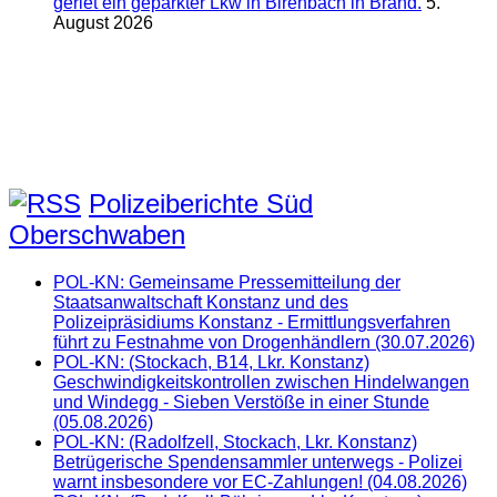
geriet ein geparkter Lkw in Birenbach in Brand.
5.
August 2026
Polizeiberichte Süd
Oberschwaben
POL-KN: Gemeinsame Pressemitteilung der
Staatsanwaltschaft Konstanz und des
Polizeipräsidiums Konstanz - Ermittlungsverfahren
führt zu Festnahme von Drogenhändlern (30.07.2026)
POL-KN: (Stockach, B14, Lkr. Konstanz)
Geschwindigkeitskontrollen zwischen Hindelwangen
und Windegg - Sieben Verstöße in einer Stunde
(05.08.2026)
POL-KN: (Radolfzell, Stockach, Lkr. Konstanz)
Betrügerische Spendensammler unterwegs - Polizei
warnt insbesondere vor EC-Zahlungen! (04.08.2026)