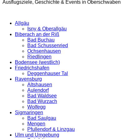
Ausflugsziele, Geschichte & Events in Oberschwaben
Allgäu
Isny & Oberallgäu
Biberach an der Riß
Bad Buchau
Bad Schussenried
Ochsenhausen
Riedlingen
Bodensee (westlich)
Friedrichshafen
Deggenhauser Tal
Ravensburg
Altshausen
Aulendorf
Bad Waldsee
Bad Wurzach
Wolfegg
Sigmaringen
Bad Saulgau
Mengen
Pfullendorf & Linzgau
Ulm und Umgebung