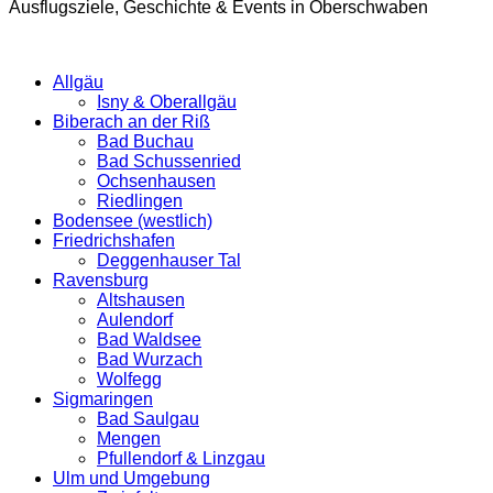
Ausflugsziele, Geschichte & Events in Oberschwaben
Allgäu
Isny & Oberallgäu
Biberach an der Riß
Bad Buchau
Bad Schussenried
Ochsenhausen
Riedlingen
Bodensee (westlich)
Friedrichshafen
Deggenhauser Tal
Ravensburg
Altshausen
Aulendorf
Bad Waldsee
Bad Wurzach
Wolfegg
Sigmaringen
Bad Saulgau
Mengen
Pfullendorf & Linzgau
Ulm und Umgebung